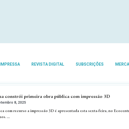
 IMPRESSA
REVISTA DIGITAL
SUBSCRIÇÕES
MERC
sa constrói primeira obra pública com impressão 3D
tembro 8, 2025
ica com recurso a impressão 3D é apresentada esta sexta-feira, no Ecocent
hos. …