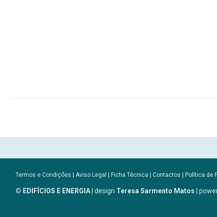
Termos e Condições
|
Aviso Legal
|
Ficha Técnica
|
Contactos
|
Política de 
© EDIFÍCIOS E ENERGIA
| design
Teresa Sarmento Matos
| powe