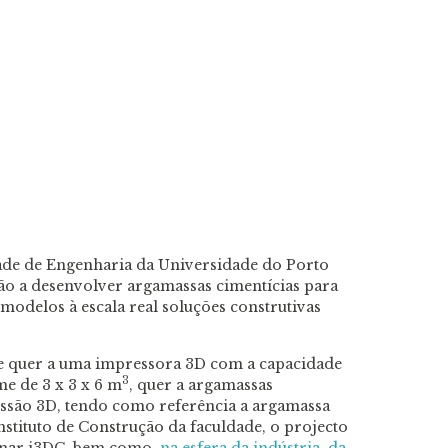
dade de Engenharia da Universidade do Porto
ão a desenvolver argamassas cimentícias para
odelos à escala real soluções construtivas
e quer a uma impressora 3D com a capacidade
3
e de 3 x 3 x 6 m
, quer a argamassas
essão 3D, tendo como referência a argamassa
stituto de Construção da faculdade, o projecto
linar i3DC, bem como,
na esfera da indústria, da