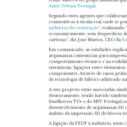
Saint-Gobain Portugal
.
Segundo estes agentes que colaboram
construtivos à escala real onde se p
indústria da construção
“, realizand
economicamente, sem desperdício de
carbono”, diz Jose Martos, CEO da
Sa
Em comunicado, as entidades explica
argamassas cimentícias para impressã
comportamento térmico e na reabilita
estruturais, ligações entre elementos
componentes. Através de casos prático
de tecnologia de fabrico aditivado na
A este projecto estão associadas aind
doutoramento, tendo havido também 
Eindhoven TUe e do MIT Portugal na 
desenvolvimento de argamassas 3D 
âmbito da impressão 3D de blocos té
A ligação da FEUP à indústria, neste