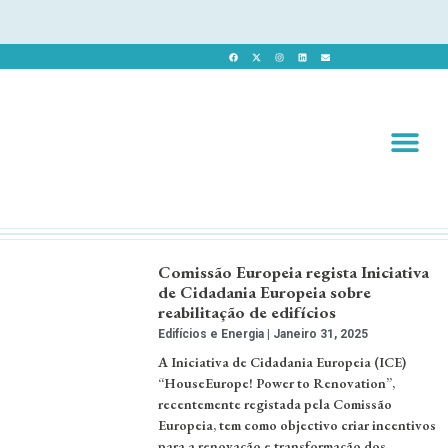
Revista 
Revista Dig
Comissão Europeia regista Iniciativa
de Cidadania Europeia sobre
reabilitação de edifícios
Edifícios e Energia
Janeiro 31, 2025
A Iniciativa de Cidadania Europeia (ICE)
“HouseEurope! Power to Renovation”,
recentemente registada pela Comissão
Europeia, tem como objectivo criar incentivos
para a renovação e transformação dos