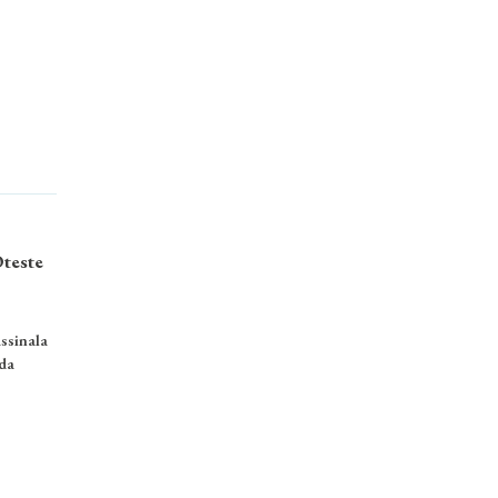
Oteste
ssinala
da