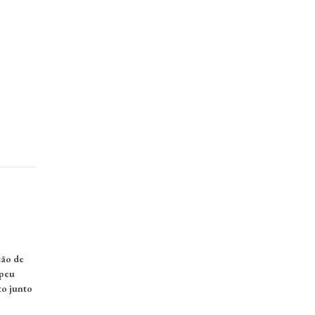
ção de
opeu
to junto