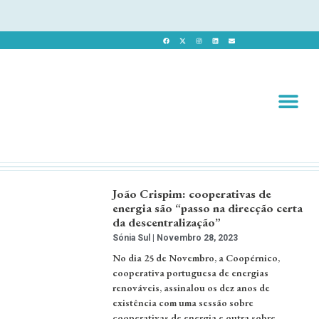
Revista 
Revista Dig
João Crispim: cooperativas de
energia são “passo na direcção certa
da descentralização”
Sónia Sul
Novembro 28, 2023
No dia 25 de Novembro, a Coopérnico,
cooperativa portuguesa de energias
renováveis, assinalou os dez anos de
existência com uma sessão sobre
cooperativas de energia e outra sobre