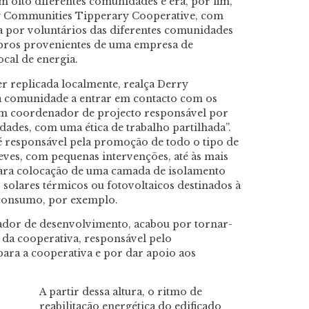
 oito diferentes comunidades e era, por fim,
gy Communities Tipperary Cooperative, com
da por voluntários das diferentes comunidades
mbros provenientes de uma empresa de
ocal de energia.
er replicada localmente, realça Derry
da comunidade a entrar em contacto com os
um coordenador de projecto responsável por
dades, com uma ética de trabalho partilhada”.
 é responsável pela promoção de todo o tipo de
leves, com pequenas intervenções, até às mais
para colocação de uma camada de isolamento
 solares térmicos ou fotovol­taicos destinados à
oconsumo, por exemplo.
dor de desenvolvimento, acabou por tornar-
da cooperativa, responsável pelo
ara a cooperativa e por dar apoio aos
A partir dessa altura, o ritmo de
reabilitação energética do edificado