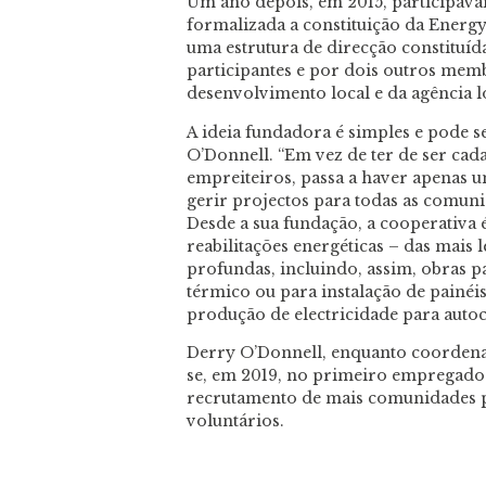
Um ano depois, em 2015, participavam
formalizada a constituição da Ener
uma estrutura de direcção constituí
participantes e por dois outros me
desenvolvimento local e da agência l
A ideia fundadora é simples e pode s
O’Donnell. “Em vez de ter de ser ca
empreiteiros, passa a haver apenas 
gerir projectos para todas as comuni
Desde a sua fundação, a cooperativa
reabilitações energéticas – das mais 
profundas, incluindo, assim, obras 
térmico ou para instalação de painéis
produção de electricidade para aut
Derry O’Donnell, enquanto coordena
se, em 2019, no primeiro empregado 
recrutamento de mais comunidades p
voluntários.