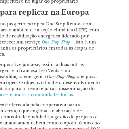
empreiteiro no lugar do proprietário.
para replicar na Europa
a no projecto europeu One Stop Renovation
ra o ambiente e a acção climática (LIFE), com
o de reabilitação energética liderado por
ferecer um serviço
One-Stop-Shop
– isto é, um
nha os proprietários em todas as etapas de
ca.
erative junta-se, assim, a duas outras
rgent e a francesa Les7Vents – no
abilitação energética
One-Stop-Shop
que possa
europeu. O objectivo final é o desenvolvimento
tado para o treino e para a disseminação do
aíses e noutras comunidades locais
.
op
é oferecida pela cooperativa para a
um serviço que engloba a elaboração de
 controlo de qualidade, a gestão de projecto e
 de financiamento, bem como o apoio técnico no
licos, que, na Irlanda, comparticipam até 80 %