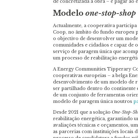
de concretizada a obra – e pagar ao 
Modelo
one-stop-shop
Actualmente, a cooperativa particip
Coop, no âmbito do fundo europeu pa
o objectivo de desenvolver um model
comunidades e cidadãos e capaz de o
serviço de paragem única que acompa
um processo de reabilitação energéti
A Energy Communities Tipperary Coop
cooperativas europeias – a belga Ene
desenvolvimento de um modelo de re
ser partilhado dentro do continente 
de um conjunto de ferramentas orien
modelo de paragem única noutros
p
Desde 2021 que a solução
One-Stop-Sh
reabilitação energética, garantindo 
avaliações técnicas e orçamentos, um
as parcerias com instituições locais
processo de candidatura a fundos púb