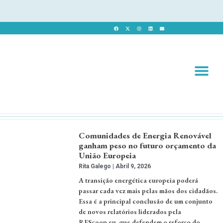
Revista 
Revista Dig
Comunidades de Energia Renovável
ganham peso no futuro orçamento da
União Europeia
Rita Galego
Abril 9, 2026
A transição energética europeia poderá
passar cada vez mais pelas mãos dos cidadãos.
Essa é a principal conclusão de um conjunto
de novos relatórios liderados pela
REScoop.eu, que defendem o reforço do