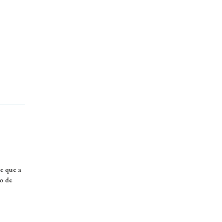
e que a
o de