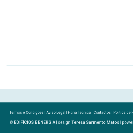
Termos e Condições
|
Aviso Legal
|
Ficha Técnica
|
Contactos
|
Política de 
© EDIFÍCIOS E ENERGIA
| design
Teresa Sarmento Matos
| powe