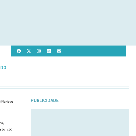
ADO
fícios
PUBLICIDADE
ra,
rto até