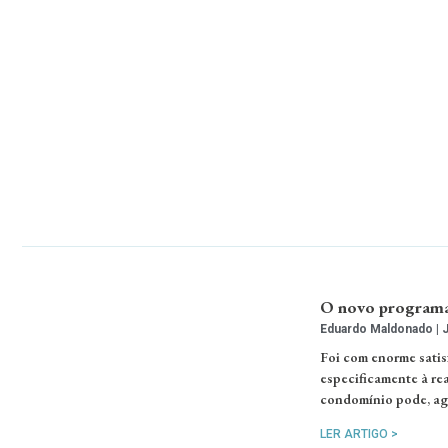
O novo programa 
Eduardo Maldonado
J
Foi com enorme satis
especificamente à rea
condomínio pode, ago
LER ARTIGO >