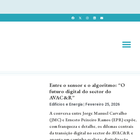
Revista 
Revista Dig
Entre o sensor e o algoritmo: “O
futuro digital do sector do
AVAC&R”
Edifícios e Energia
Fevereiro 25, 2026
A conversa entre Jorge Manuel Carvalho
(JMC) e Ernesto Peixeiro Ramos (EPR) expõe,
com franqueza e detalhe, os dilemas centrais
da transição digital no sector do AVAC&R e
aponta um caminho realista: digitalização