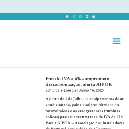
Revista 
Revista Dig
Fim do IVA a 6% compromete
descarbonização, alerta AIPOR
Edifícios e Energia
Junho 16, 2025
A partir de 1 de Julho, os equipamentos de ar
condicionado, painéis solares térmicos ou
fotovoltaicos e os aerogeradores (turbinas
eólicas) passam a ter uma taxa de IVA de 23%.
Para a AIPOR – Associação dos Instaladores
de Portugal, esta subida de 17 pontos