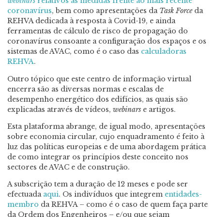
webinars
relativos às medidas frente ao mais recente
coronavírus
, bem como apresentações da
Task Force
da
REHVA dedicada à resposta à Covid-19, e ainda
ferramentas de cálculo de risco de propagação do
coronavírus consoante a configuração dos espaços e os
sistemas de AVAC, como é o caso das
calculadoras
REHVA
.
Outro tópico que este centro de informação virtual
encerra são as diversas normas e escalas de
desempenho energético dos edifícios, as quais são
explicadas através de vídeos,
webinars
e artigos.
Esta plataforma abrange, de igual modo, apresentações
sobre economia circular, cujo enquadramento é feito à
luz das políticas europeias e de uma abordagem prática
de como integrar os princípios deste conceito nos
sectores de AVAC e de construção.
A subscrição tem a duração de 12 meses e pode ser
efectuada
aqui
. Os indivíduos que integrem
entidades-
membro
da REHVA – como é o caso de quem faça parte
da Ordem dos Engenheiros – e/ou que sejam