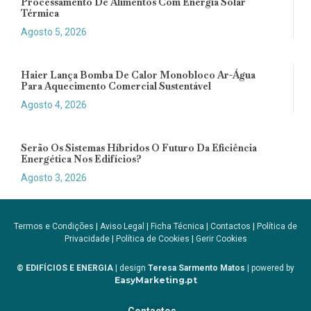
Processamento De Alimentos Com Energia Solar
Térmica
Agosto 5, 2026
Haier Lança Bomba De Calor Monobloco Ar-Água
Para Aquecimento Comercial Sustentável
Agosto 4, 2026
Serão Os Sistemas Híbridos O Futuro Da Eficiência
Energética Nos Edifícios?
Agosto 3, 2026
Termos e Condições
|
Aviso Legal
|
Ficha Técnica
|
Contactos
|
Política de
Privacidade
|
Política de Cookies
|
Gerir Cookies
© EDIFÍCIOS E ENERGIA
| design
Teresa Sarmento Matos
| powered by
EasyMarketing.pt
Contactos