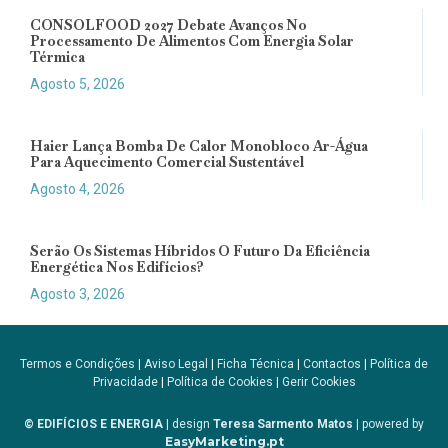
CONSOLFOOD 2027 Debate Avanços No
Processamento De Alimentos Com Energia Solar
Térmica
Agosto 5, 2026
Haier Lança Bomba De Calor Monobloco Ar-Água
Para Aquecimento Comercial Sustentável
Agosto 4, 2026
Serão Os Sistemas Híbridos O Futuro Da Eficiência
Energética Nos Edifícios?
Agosto 3, 2026
Termos e Condições
|
Aviso Legal
|
Ficha Técnica
|
Contactos
|
Política de
Privacidade
|
Política de Cookies
|
Gerir Cookies
© EDIFÍCIOS E ENERGIA
| design
Teresa Sarmento Matos
| powered by
EasyMarketing.pt