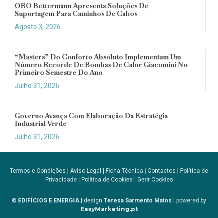
OBO Bettermann Apresenta Soluções De
Suportagem Para Caminhos De Cabos
Agosto 3, 2026
“Masters” Do Conforto Absoluto Implementam Um
Número Recorde De Bombas De Calor Giacomini No
Primeiro Semestre Do Ano
Julho 31, 2026
Governo Avança Com Elaboração Da Estratégia
Industrial Verde
Julho 31, 2026
Termos e Condições
|
Aviso Legal
|
Ficha Técnica
|
Contactos
|
Política de
Privacidade
|
Política de Cookies
|
Gerir Cookies
© EDIFÍCIOS E ENERGIA
| design
Teresa Sarmento Matos
| powered by
EasyMarketing.pt