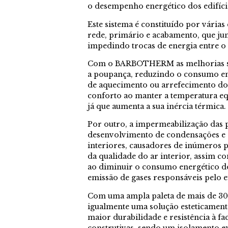
o desempenho energético dos edifíci
Este sistema é constituído por várias
rede, primário e acabamento, que j
impedindo trocas de energia entre o e
Com o BARBOTHERM as melhorias são
a poupança, reduzindo o consumo en
de aquecimento ou arrefecimento do 
conforto ao manter a temperatura eq
já que aumenta a sua inércia térmica.
Por outro, a impermeabilização das p
desenvolvimento de condensações e
interiores, causadores de inúmeros 
da qualidade do ar interior, assim 
ao diminuir o consumo energético do
emissão de gases responsáveis pelo ef
Com uma ampla paleta de mais de 3
igualmente uma solução esteticamen
maior durabilidade e resistência à fa
construtivas, sendo um isolamento e