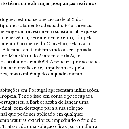
rto térmico e alcançar poupanças reais nos
tuguês, estima-se que cerca de 69% dos
tipo de isolamento adequado. Esta carência
e exige um investimento substancial, e que se
ão energética, recentemente reforçado pela
lamento Europeu e do Conselho, relativa ao
. A lacuna tem também vindo a ser apoiada
do Ministério do Ambiente e da Ação
ros atribuídos em 2024. A procura por soluções
im, a intensificar-se, impulsionada pela
ores, mas também pelo enquadramento
bitações em Portugal apresentam infiltrações,
uropeia. Tendo isso em conta e preocupada
 portugueses, a Barbot acaba de lançar uma
final, com destaque para a sua solução
al que pode ser aplicado em qualquer
 temperaturas exteriores, impedindo o frio de
. Trata-se de uma solução eficaz para melhorar