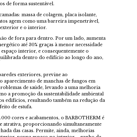
os de forma sustentável.
 camadas: massa de colagem, placa isolante,
untos agem como uma barreira impenetrável,
xterior e o interior.
 de fora para dentro. Por um lado, aumenta
ergético até 30% graças à menor necessidade
espaço interior, e consequentemente o
uilibrada dentro do edifício ao longo do ano,
aredes exteriores, previne ao
 o aparecimento de manchas de fungos em
problemas de saúde, levando a uma melhoria
como a promoção da sustentabilidade ambiental
s edifícios, resultando também na redução da
eito de estufa.
0.000 cores e acabamentos, o BARBOTHERM é
te atrativa, proporcionando simultaneamente
chada das casas. Permite, ainda, melhorias
xterior, poupa espaço no interior – ganho da