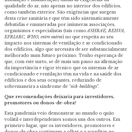
qualidade do ar, não apenas no interior dos edifícios,
como também exterior. São exigências que surgem
desta crise sanitária e que têm sido sistematicamente
debatidas e enumeradas por inúmeras associações,
organismos e especialistas (tais como
ASHRAE, REHVA,
EFRIARC, WHO, entre outros
) no que respeita ao seu
impacto nos sistemas de ventilação e ar condicionado
dos edifícios, algo que necessita de ser substancialmente
melhorado num futuro próximo. Tenho esperança de
que, com este surto, se dê mais um passo na afirmação
da importância e rigor técnico que os sistemas de ar
condicionado e ventilação têm na vida e na saúde dos
edifícios e dos seus ocupantes, reduzindo de
sobremaneira a síndrome de “
sick-buildings
”.
Que recomendações deixaria para investidores,
promotores ou donos-de-obra?
Esta pandemia veio demonstrar ao mundo o quão
volátil e interdependentes somos uns dos outros. Em
primeiro lugar, que os investidores, promotores e
donos-de-obra continuem a olhar e a acreditar no