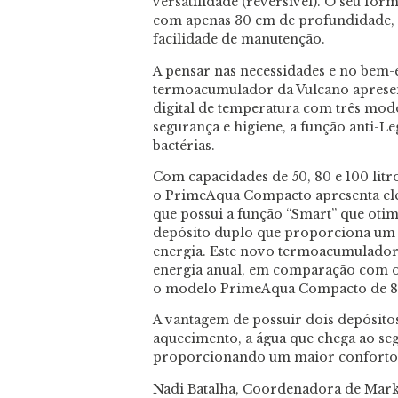
versatilidade (reversível). O seu for
com apenas 30 cm de profundidade, p
facilidade de manutenção.
A pensar nas necessidades e no bem-e
termoacumulador da Vulcano apresenta
digital de temperatura com três mod
segurança e higiene, a função anti-L
bactérias.
Com capacidades de 50, 80 e 100 litro
o PrimeAqua Compacto apresenta elev
que possui a função “Smart” que ot
depósito duplo que proporciona um 
energia. Este novo termoacumulador 
energia anual, em comparação com o
o modelo PrimeAqua Compacto de 80
A vantagem de possuir dois depósitos
aquecimento, a água que chega ao se
proporcionando um maior conforto 
Nadi Batalha, Coordenadora de Mark