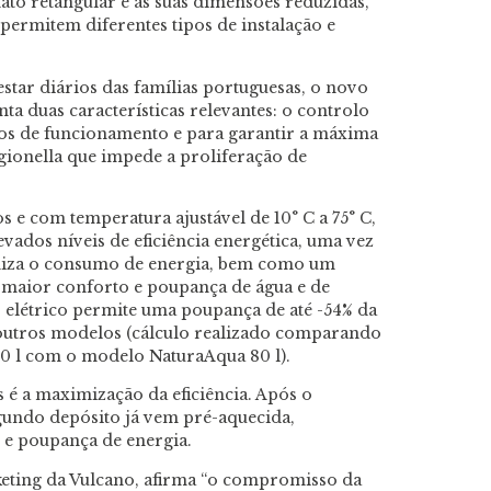
mato retangular e as suas dimensões reduzidas,
ermitem diferentes tipos de instalação e
star diários das famílias portuguesas, o novo
 duas características relevantes: o controlo
os de funcionamento e para garantir a máxima
egionella que impede a proliferação de
s e com temperatura ajustável de 10° C a 75° C,
ados níveis de eficiência energética, uma vez
imiza o consumo de energia, bem como um
maior conforto e poupança de água e de
elétrico permite uma poupança de até -54% da
utros modelos (cálculo realizado comparando
 l com o modelo NaturaAqua 80 l).
 é a maximização da eficiência. Após o
gundo depósito já vem pré-aquecida,
e poupança de energia.
eting da Vulcano, afirma “o compromisso da