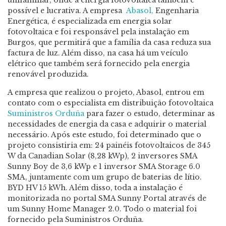
unifamiliar, onde a energia fotovoltaica também é
possível e lucrativa. A empresa
Abasol,
Engenharia
Energética, é especializada em energia solar
fotovoltaica e foi responsável pela instalação em
Burgos, que permitirá que a família da casa reduza sua
factura de luz. Além disso, na casa há um veículo
elétrico que também será fornecido pela energia
renovável produzida.
A empresa que realizou o projeto, Abasol, entrou em
contato com o especialista em distribuição fotovoltaica
Suministros Orduña
para fazer o estudo, determinar as
necessidades de energia da casa e adquirir o material
necessário. Após este estudo, foi determinado que o
projeto consistiria em: 24 painéis fotovoltaicos de 345
W da Canadian Solar (8,28 kWp), 2 inversores SMA
Sunny Boy de 3,6 kWp e 1 inversor SMA Storage 6.0
SMA, juntamente com um grupo de baterias de lítio.
BYD HV 15 kWh. Além disso, toda a instalação é
monitorizada no portal SMA Sunny Portal através de
um Sunny Home Manager 2.0. Todo o material foi
fornecido pela Suministros Orduña.