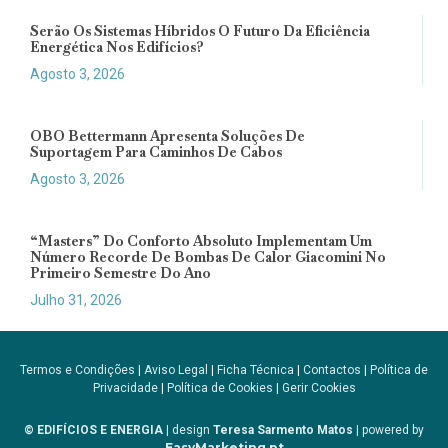
Serão Os Sistemas Híbridos O Futuro Da Eficiência
Energética Nos Edifícios?
Agosto 3, 2026
OBO Bettermann Apresenta Soluções De
Suportagem Para Caminhos De Cabos
Agosto 3, 2026
“Masters” Do Conforto Absoluto Implementam Um
Número Recorde De Bombas De Calor Giacomini No
Primeiro Semestre Do Ano
Julho 31, 2026
Termos e Condições
|
Aviso Legal
|
Ficha Técnica
|
Contactos
|
Política de
Privacidade
|
Política de Cookies
|
Gerir Cookies
© EDIFÍCIOS E ENERGIA
| design
Teresa Sarmento Matos
| powered by
EasyMarketing.pt