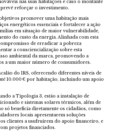
enováveis nas suas habitações e caso o montante
ia prevê reforçar o investimento.
objetivos promover uma habitação mais
iços energéticos essenciais e fortalecer a ação
amílias em situação de maior vulnerabilidade,
ento do custo da energia. Alinhada com esta
o compromisso de erradicar a pobreza
ntar a consciencialização sobre esta
isso ambiental da marca, promovendo a
utos a um maior número de consumidores.
 escalão do IRS, oferecendo diferentes níveis de
té 10.000 € por habitação, incluindo um apoio
undo a Tipologia 3, estão a instalação de
icionado e sistemas solares térmicos, além de
o só beneficia diretamente os cidadãos, como
aladores locais apresentarem soluções
os clientes a usufruírem do apoio financeiro, e
com projetos financiados.