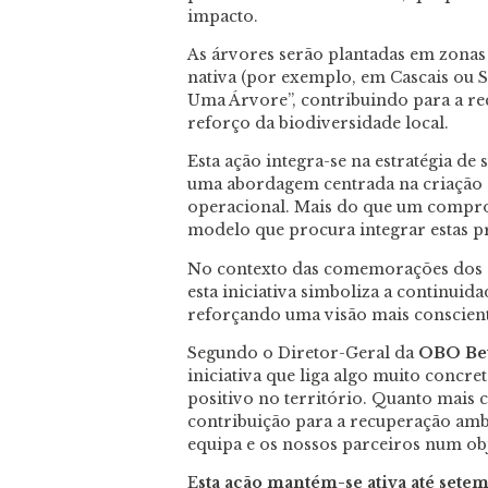
impacto.
As árvores serão plantadas em zonas 
nativa (por exemplo, em Cascais ou Si
Uma Árvore”, contribuindo para a rec
reforço da biodiversidade local.
Esta ação integra-se na estratégia de 
uma abordagem centrada na criação d
operacional. Mais do que um comprom
modelo que procura integrar estas pr
No contexto das comemorações dos 
esta iniciativa simboliza a continui
reforçando uma visão mais conscient
Segundo o Diretor-Geral da
OBO Bet
iniciativa que liga algo muito concr
positivo no território. Quanto mais 
contribuição para a recuperação amb
equipa e os nossos parceiros num ob
E
sta ação mantém-se ativa até sete