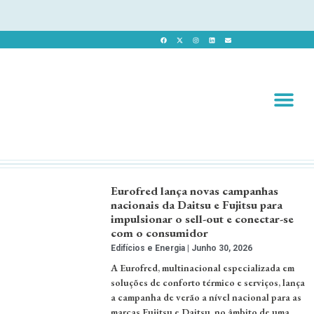
Revista 
Revista Dig
Eurofred lança novas campanhas
nacionais da Daitsu e Fujitsu para
impulsionar o sell-out e conectar-se
com o consumidor
Edifícios e Energia
Junho 30, 2026
A Eurofred, multinacional especializada em
soluções de conforto térmico e serviços, lança
a campanha de verão a nível nacional para as
marcas Fujitsu e Daitsu, no âmbito de uma