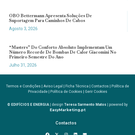
OBO Bettermann Apresenta Soluções De
Suportagem Para Caminhos De Cabos
Agosto 3, 2026
“Masters” Do Conforto Absoluto Implementam Um
Número Recorde De Bombas De Calor Giacomini No
Primeiro Semestre Do Ano
Julho 31, 2026
Termos e Condições
|
Aviso Legal
|
Ficha Técnica
|
Contactos
|
Política de
Privacidade
|
Política de Cookies
|
Gerir Cookies
© EDIFÍCIOS E ENERGIA
| design
Teresa Sarmento Matos
| powered by
EasyMarketing.pt
Contactos