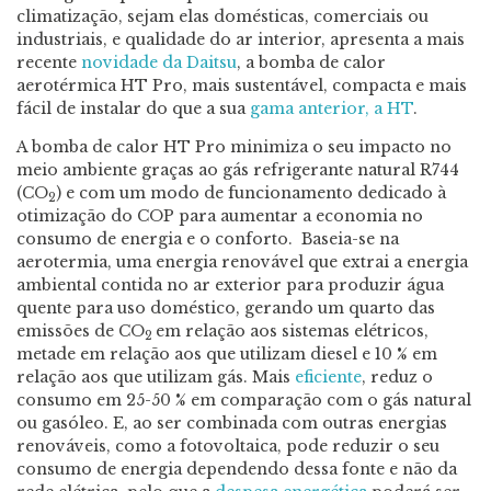
climatização, sejam elas domésticas, comerciais ou
industriais, e qualidade do ar interior, apresenta a mais
recente
novidade da Daitsu
, a bomba de calor
aerotérmica HT Pro, mais sustentável, compacta e mais
fácil de instalar do que a sua
gama anterior, a HT
.
A bomba de calor HT Pro minimiza o seu impacto no
meio ambiente graças ao gás refrigerante natural R744
(CO
) e com um modo de funcionamento dedicado à
2
otimização do COP para aumentar a economia no
consumo de energia e o conforto. Baseia-se na
aerotermia, uma energia renovável que extrai a energia
ambiental contida no ar exterior para produzir água
quente para uso doméstico, gerando um quarto das
emissões de CO
em relação aos sistemas elétricos,
2
metade em relação aos que utilizam diesel e 10 % em
relação aos que utilizam gás. Mais
eficiente
, reduz o
consumo em 25-50 % em comparação com o gás natural
ou gasóleo. E, ao ser combinada com outras energias
renováveis, como a fotovoltaica, pode reduzir o seu
consumo de energia dependendo dessa fonte e não da