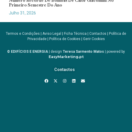
Número Recorde De Bombas De Calor Giacomini No
Primeiro Semestre Do Ano
Julho 31, 2026
Termos e Condições
|
Aviso Legal
|
Ficha Técnica
|
Contactos
|
Política de
Privacidade
|
Política de Cookies
|
Gerir Cookies
© EDIFÍCIOS E ENERGIA
| design
Teresa Sarmento Matos
| powered by
EasyMarketing.pt
Contactos