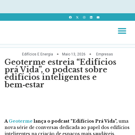
Edifícios E Energia
Maio 13, 2026
Empresas
Revista 
Revista Dig
Geoterme estreia “Edifícios
prá Vida”, o podcast sobre
edifícios inteligentes e
bem‑estar
A
Geoterme
lança o podcast “Edifícios Prá Vida”,
uma
nova série de conversas dedicada ao papel dos edifícios
inteligentes na criação de espaços mais saudáveis,