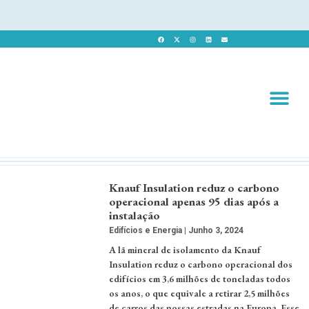
Revista 
Revista Dig
Knauf Insulation reduz o carbono
operacional apenas 95 dias após a
instalação
Edifícios e Energia
Junho 3, 2024
A lã mineral de isolamento da Knauf
Insulation reduz o carbono operacional dos
edifícios em 3,6 milhões de toneladas todos
os anos, o que equivale a retirar 2,5 milhões
de carros das nossas estradas na Europa. Esse