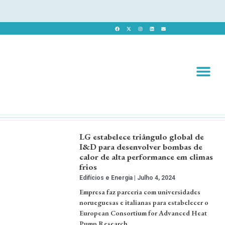
Revista 
Revista Dig
LG estabelece triângulo global de
I&D para desenvolver bombas de
calor de alta performance em climas
frios
Edifícios e Energia
Julho 4, 2024
Empresa faz parceria com universidades
norueguesas e italianas para estabelecer o
European Consortium for Advanced Heat
Pump Research. …