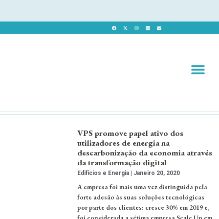
Revista 
Revista Dig
VPS promove papel ativo dos
utilizadores de energia na
descarbonização da economia através
da transformação digital
Edifícios e Energia
Janeiro 20, 2020
A empresa foi mais uma vez distinguida pela
forte adesão às suas soluções tecnológicas
por parte dos clientes: cresce 30% em 2019 e,
foi considerada a sétima empresa Scale Up em