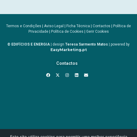
Termos e Condições
|
Aviso Legal
|
Ficha Técnica
|
Contactos
|
Política de
Privacidade
|
Política de Cookies
|
Gerir Cookies
© EDIFÍCIOS E ENERGIA
| design
Teresa Sarmento Matos
| powered by
EasyMarketing.pt
Contactos
Este site utiliza cookies para permitir uma melhor experiência