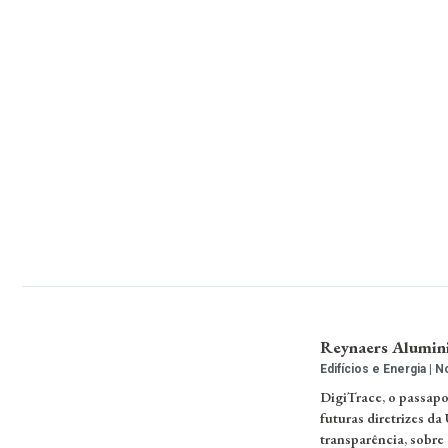
Reynaers Alumini
Edifícios e Energia
No
DigiTrace, o passapo
futuras diretrizes da
transparência, sobre