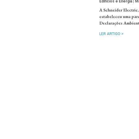
Edifícios e Energia
Ma
A Schneider Electric,
estabeleceu uma parc
Declarações Ambient
LER ARTIGO >