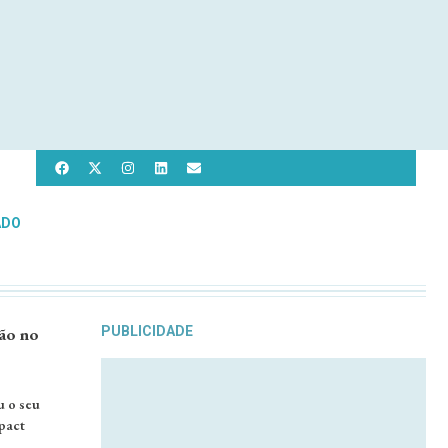
ADO
ção no
PUBLICIDADE
u o seu
pact