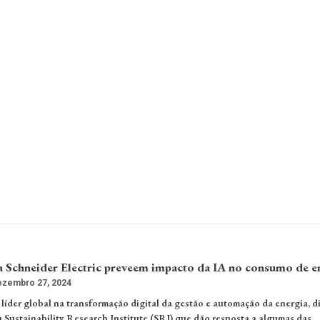
 Schneider Electric preveem impacto da IA no consumo de e
zembro 27, 2024
 líder global na transformação digital da gestão e automação da energia, 
u Sustainability Research Institute (SRI) que dão resposta a algumas das