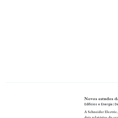
Novos estudos da
Edifícios e Energia
De
A Schneider Electric,
dois relatórios do se