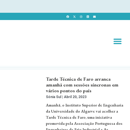
Revista 
Revista Dig
Tarde Técnica de Faro arranca
amanhã com sessões síncronas em
vários pontos do país
Sónia Sul
Abril 20, 2023
Amanhã, o Instituto Superior de Engenharia
da Universidade do Algarve vai acolher a
Tarde Técnica de Faro, uma iniciativa
promovida pela Associação Portuguesa dos
Engenheiros de Frio Industrial e Ar