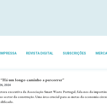
 IMPRESSA
REVISTA DIGITAL
SUBSCRIÇÕES
MERC
 “Há um longo caminho a percorrer”
6, 2024
etora executiva da Associação Smart Waste Portugal, fala-nos da importân
no sector da construção. Uma área crucial para as metas da economia circul
dificado.