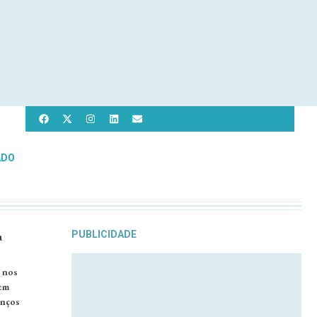
ADO
a
PUBLICIDADE
 nos
 em
anços