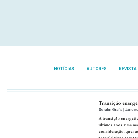
NOTÍCIAS
AUTORES
REVISTA
Transição energé
Serafín Graña
Janeiro
A transição energéti
últimos anos, uma ma
consideração, quer as
tecnológicos com tax