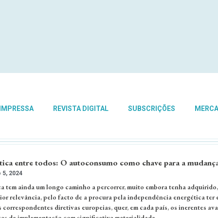
 IMPRESSA
REVISTA DIGITAL
SUBSCRIÇÕES
MERC
tica entre todos: O autoconsumo como chave para a mudanç
 5, 2024
ca tem ainda um longo caminho a percorrer, muito embora tenha adquirido,
ior relevância, pelo facto de a procura pela independência energética ter
 correspondentes diretivas europeias, quer, em cada país, os inerentes av
as de implementação com significativa materialidade.