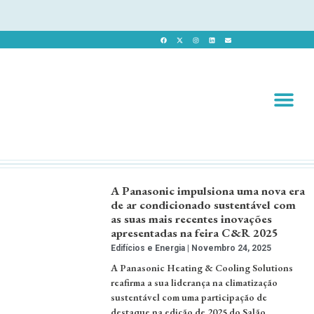
Revista 
Revista Dig
A Panasonic impulsiona uma nova era
de ar condicionado sustentável com
as suas mais recentes inovações
apresentadas na feira C&R 2025
Edifícios e Energia
Novembro 24, 2025
A Panasonic Heating & Cooling Solutions
reafirma a sua liderança na climatização
sustentável com uma participação de
destaque na edição de 2025 do Salão