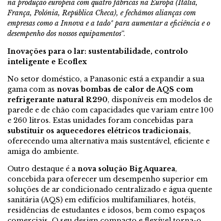
na produção europeia com quatro fábricas na Europa (Itália,
França, Polónia, República Checa), e fechámos alianças com
empresas como a Innova e a tadoº para aumentar a eficiência e o
desempenho dos nossos equipamentos
“.
Inovações para o lar: sustentabilidade, controlo
inteligente e Ecoflex
No setor doméstico, a Panasonic está a expandir a sua
gama com as
novas bombas de calor de AQS com
refrigerante natural R290
, disponíveis em modelos de
parede e de chão com capacidades que variam entre 100
e 260 litros. Estas unidades foram concebidas para
substituir os aquecedores elétricos tradicionais
,
oferecendo uma alternativa mais sustentável, eficiente e
amiga do ambiente.
Outro destaque é a
nova solução Big Aquarea
,
concebida para oferecer um desempenho superior em
soluções de ar condicionado centralizado e água quente
sanitária (AQS) em edifícios multifamiliares, hotéis,
residências de estudantes e idosos, bem como espaços
comerciais. O seu design compacto e flexível torna-o