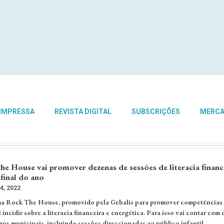
 IMPRESSA
REVISTA DIGITAL
SUBSCRIÇÕES
MERC
e House vai promover dezenas de sessões de literacia financ
 final do ano
, 2022
ma Rock The House, promovido pela Gebalis para promover competências
 incidir sobre a literacia financeira e energética. Para isso vai contar com
ros municipais, incluindo sessões direccionadas ao público infantil.