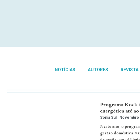
NOTÍCIAS
AUTORES
REVISTA
Programa Rock th
energética até ao
Sónia Sul
Novembro 4
Neste ano, o progra
gestão doméstica, vai
de acções nos 66 bair