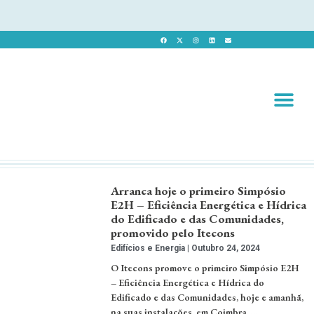
Revista 
Revista Dig
Arranca hoje o primeiro Simpósio
E2H – Eficiência Energética e Hídrica
do Edificado e das Comunidades,
promovido pelo Itecons
Edifícios e Energia
Outubro 24, 2024
O Itecons promove o primeiro Simpósio E2H
– Eficiência Energética e Hídrica do
Edificado e das Comunidades, hoje e amanhã,
na suas instalações, em Coimbra. …