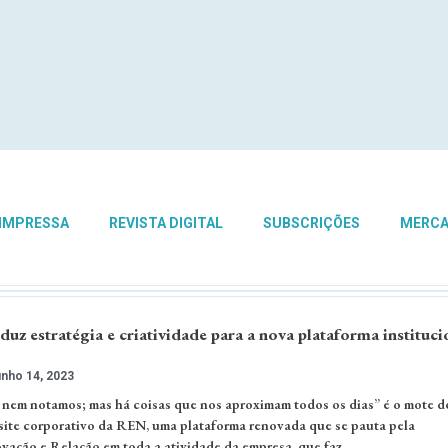
 IMPRESSA
REVISTA DIGITAL
SUBSCRIÇÕES
MERC
 estratégia e criatividade para a nova plataforma instituci
nho 14, 2023
já nem notamos; mas há coisas que nos aproximam todos os dias” é o mote d
ite corporativo da REN, uma plataforma renovada que se pauta pela
ovação e Relação em toda a atividade da empresa, que faz…