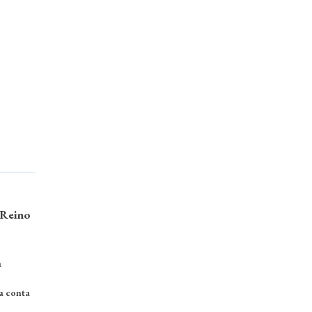
 Reino
a
va conta