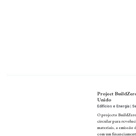
Project BuildZero
Unido
Edifícios e Energia
Se
O projecto BuildZero
circular para revolu
materiais, a emissão 
com um financiamento