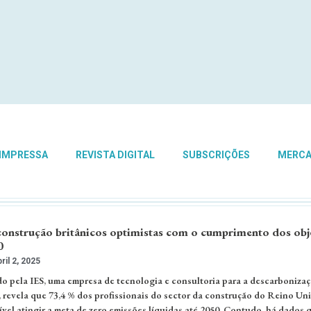
 IMPRESSA
REVISTA DIGITAL
SUBSCRIÇÕES
MERC
 construção britânicos optimistas com o cumprimento dos obj
0
ril 2, 2025
do pela IES, uma empresa de tecnologia e consultoria para a descarboniza
 revela que 73,4 % dos profissionais do sector da construção do Reino Un
vel atingir a meta de zero emissões líquidas até 2050. Contudo, há dados 