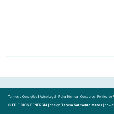
Termos e Condições
|
Aviso Legal
|
Ficha Técnica
|
Contactos
|
Política de 
© EDIFÍCIOS E ENERGIA
| design
Teresa Sarmento Matos
| powe