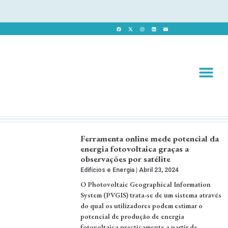
Revista 
Revista Dig
Ferramenta online mede potencial da
energia fotovoltaica graças a
observações por satélite
Edifícios e Energia
Abril 23, 2024
O Photovoltaic Geographical Information
System (PVGIS) trata-se de um sistema através
do qual os utilizadores podem estimar o
potencial de produção de energia
fotovoltaica practicamente a partir de