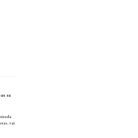
as se
nizada
ras, vai