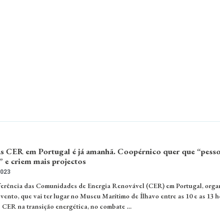
as CER em Portugal é já amanhã. Coopérnico quer que “pesso
” e criem mais projectos
2023
nferência das Comunidades de Energia Renovável (CER) em Portugal, orga
ento, que vai ter lugar no Museu Marítimo de Ílhavo entre as 10 e as 13 ho
s CER na transição energética, no combate …