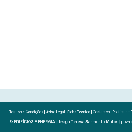
Termos e Condições
|
Aviso Legal
|
Ficha Técnica
|
Contactos
|
Política de 
© EDIFÍCIOS E ENERGIA
| design
Teresa Sarmento Matos
| powe