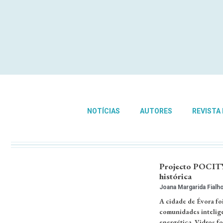
NOTÍCIAS
AUTORES
REVISTA
Projecto POCITYF
histórica
Joana Margarida Fialh
A cidade de Évora fo
comunidades intelige
energética. Vidros fo