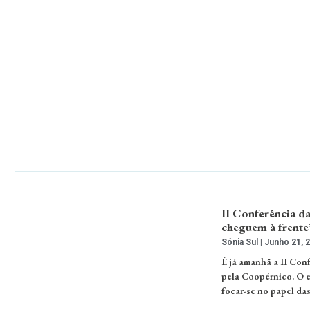
II Conferência d
cheguem à frente
Sónia Sul
Junho 21, 
É já amanhã a II Co
pela Coopérnico. O ev
focar-se no papel da