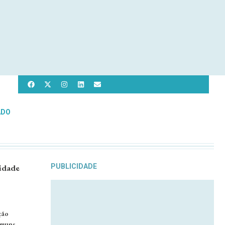
ADO
idade
PUBLICIDADE
ção
omuns,