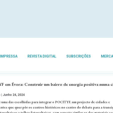
 IMPRESSA
REVISTA DIGITAL
SUBSCRIÇÕES
MERC
 em Évora: Construir um bairro de energia positiva numa c
o
Junho 24, 2024
i uma das escolhidas para integrar o POCITYF, um projecto de cidades e
ntes que quer pôr os centros históricos no centro do debate para a transi
tovoltaicos e telhas fotovoltaicas, com aspecto similar ao dos materiais c