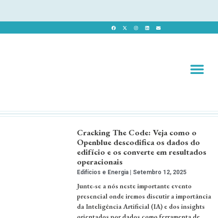
Revista 
Revista Dig
Cracking The Code: Veja como o
Openblue descodifica os dados do
edifício e os converte em resultados
operacionais
Edifícios e Energia
Setembro 12, 2025
Junte-se a nós neste importante evento
presencial onde iremos discutir a importância
da Inteligência Artificial (IA) e dos insights
orientados por dados como ferramenta de