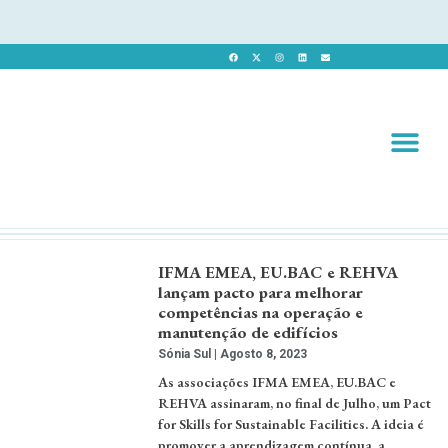
Revista 
Revista Dig
IFMA EMEA, EU.BAC e REHVA
lançam pacto para melhorar
competências na operação e
manutenção de edifícios
Sónia Sul
Agosto 8, 2023
As associações IFMA EMEA, EU.BAC e
REHVA assinaram, no final de Julho, um Pact
for Skills for Sustainable Facilities. A ideia é
promover a aprendizagem contínua, a