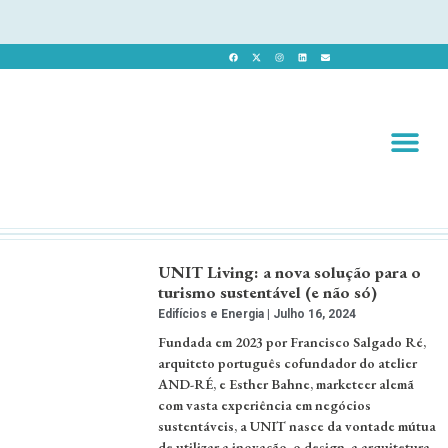
Revista 
Revista Dig
UNIT Living: a nova solução para o
turismo sustentável (e não só)
Edifícios e Energia
Julho 16, 2024
Fundada em 2023 por Francisco Salgado Ré,
arquiteto português cofundador do atelier
AND-RÉ, e Esther Bahne, marketeer alemã
com vasta experiência em negócios
sustentáveis, a UNIT nasce da vontade mútua
de utilizar a inovação, o design, a arquitetura