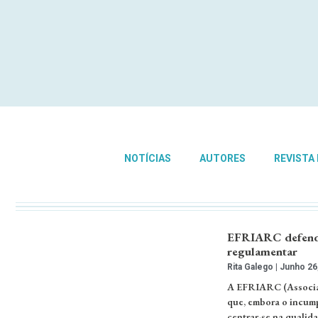
NOTÍCIAS
AUTORES
REVISTA
EFRIARC defende
regulamentar
Rita Galego
Junho 26
A EFRIARC (Associaç
que, embora o incump
centrar-se na qualid