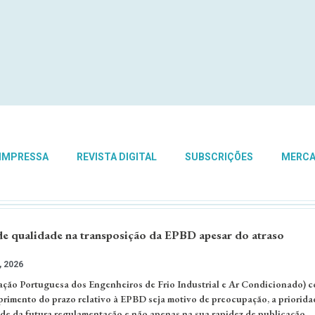
 IMPRESSA
REVISTA DIGITAL
SUBSCRIÇÕES
MERC
 qualidade na transposição da EPBD apesar do atraso
, 2026
ão Portuguesa dos Engenheiros de Frio Industrial e Ar Condicionado) c
rimento do prazo relativo à EPBD seja motivo de preocupação, a priorida
ade da futura regulamentação e não apenas na sua rapidez de publicação.