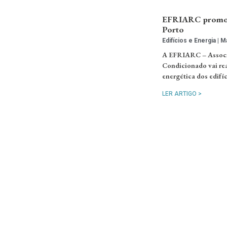
EFRIARC promove
Porto
Edifícios e Energia
Ma
A EFRIARC – Associa
Condicionado vai rea
energética dos edifí
LER ARTIGO >