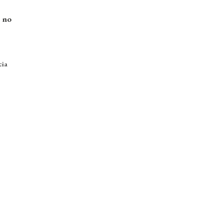
 no
cia