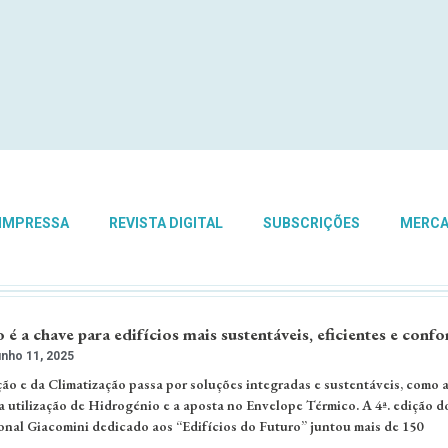
 IMPRESSA
REVISTA DIGITAL
SUBSCRIÇÕES
MERC
é a chave para edifícios mais sustentáveis, eficientes e confo
nho 11, 2025
ão e da Climatização passa por soluções integradas e sustentáveis, como 
a utilização de Hidrogénio e a aposta no Envelope Térmico. A 4ª. edição d
nal Giacomini dedicado aos “Edifícios do Futuro” juntou mais de 150