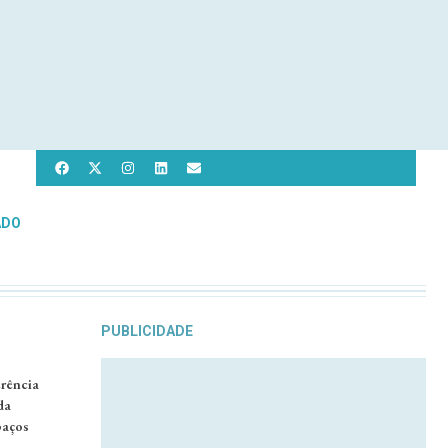
ADO
PUBLICIDADE
erência
da
paços