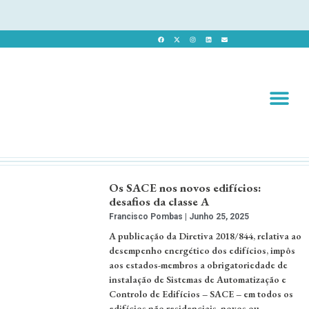
Revista 
Revista Dig
Os SACE nos novos edifícios:
desafios da classe A
Francisco Pombas
Junho 25, 2025
A publicação da Diretiva 2018/844, relativa ao
desempenho energético dos edifícios, impôs
aos estados-membros a obrigatoriedade de
instalação de Sistemas de Automatização e
Controlo de Edifícios – SACE – em todos os
edifícios não residenciais, novos ou