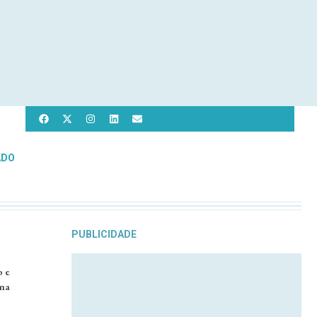
ADO
PUBLICIDADE
o e
 na