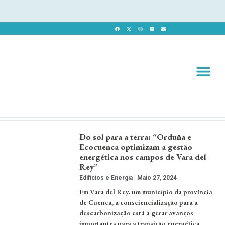
Revista 
Revista Dig
Do sol para a terra: “Orduña e
Ecocuenca optimizam a gestão
energética nos campos de Vara del
Rey”
Edifícios e Energia
Maio 27, 2024
Em Vara del Rey, um município da província
de Cuenca, a consciencialização para a
descarbonização está a gerar avanços
importantes para a transição energética. …